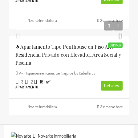
APARTAMENTO
Novarte Inmobiliaria
2 semanas hace
USD$185,000
🌟Apartamento Tipo Penthouse en Piso Alto
COMPRAR
Residencial Privado con Elevador, Área Social y
Piscina
Av. Hispanoamericana, Santiago de los Caballeros
3
2
161
m²
Detalles
APARTAMENTO
Novarte Inmobiliaria
2 semanas hace
Novarte Inmobiliaria