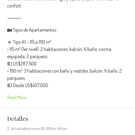
confort.
⸻
🏡 Tipos de Apartamentos:
🔹 Tipo A1 – 115 a 190 m²
• 115 m² (1er nivel): 2 habitaciones, balcón, ½ baño, cocina
equipada, 2 parqueos.
💵 US$287,500
• 190 m²: 3 habitaciones con baño y vestidor, balcón, ½ baño, 2
parqueos.
💵 Desde US$437,000
Read More
Detalles
Actualizado en enero 29, 2026 en 6:41 pm