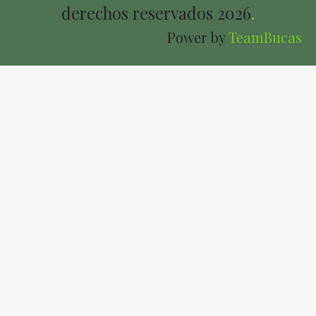
derechos reservados
2026
.
Power by
TeamBucas