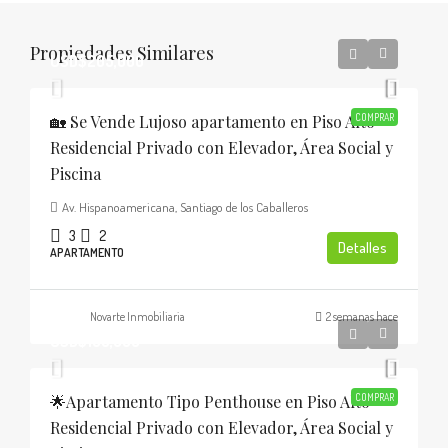
Propiedades Similares
USD$205,000
🏡 Se Vende Lujoso apartamento en Piso Alto
COMPRAR
Residencial Privado con Elevador, Área Social y
Piscina
Av. Hispanoamericana, Santiago de los Caballeros
3
2
Detalles
APARTAMENTO
Novarte Inmobiliaria
2 semanas hace
USD$185,000
🌟Apartamento Tipo Penthouse en Piso Alto
COMPRAR
Residencial Privado con Elevador, Área Social y