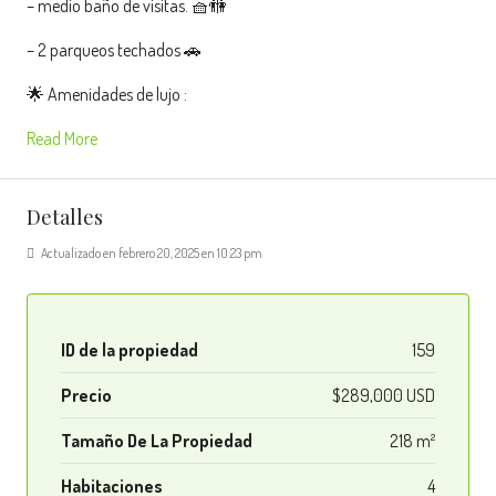
– medio baño de visitas. 🧺🚻
– 2 parqueos techados 🚗
🌟 Amenidades de lujo :
Read More
Detalles
Actualizado en febrero 20, 2025 en 10:23 pm
ID de la propiedad
159
Precio
$289,000 USD
Tamaño De La Propiedad
218 m²
Habitaciones
4