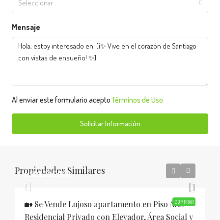
Seleccionar
Mensaje
Al enviar este formulario acepto
Términos de Uso
Solicitar Información
Propiedades Similares
USD$205,000
🏡 Se Vende Lujoso apartamento en Piso Alto
COMPRAR
Residencial Privado con Elevador, Área Social y