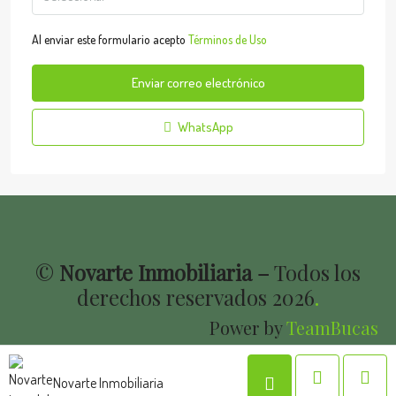
Al enviar este formulario acepto
Términos de Uso
Enviar correo electrónico
WhatsApp
©
Novarte Inmobiliaria –
Todos los
derechos reservados
2026
.
Power by
TeamBucas
Novarte Inmobiliaria