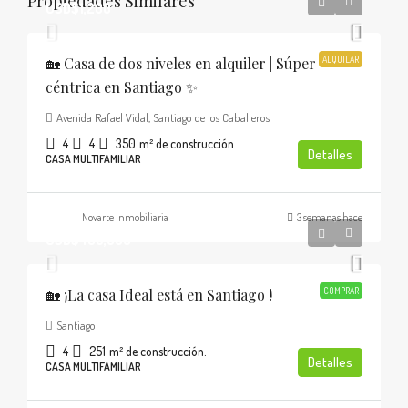
Propiedades Similares
USD$1,200
🏡 Casa de dos niveles en alquiler | Súper
ALQUILAR
céntrica en Santiago ✨
Avenida Rafael Vidal, Santiago de los Caballeros
4
4
350
m² de construcción
Detalles
CASA MULTIFAMILIAR
Novarte Inmobiliaria
3 semanas hace
USD$436,000
🏡 ¡La casa Ideal está en Santiago !
COMPRAR
Santiago
4
251
m² de construcción.
Detalles
CASA MULTIFAMILIAR