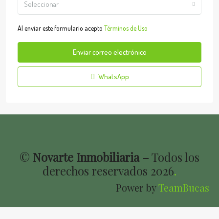
Seleccionar
Al enviar este formulario acepto
Términos de Uso
Enviar correo electrónico
WhatsApp
©
Novarte Inmobiliaria –
Todos los
derechos reservados
2026
.
Power by
TeamBucas