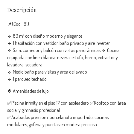
Descripción
📌(Cod. 181)
🔹 89 m² con diseño moderno y elegante
🔹 1 habitación con vestidor, baño privado y aire inverter
🔹 Sala, comedor y balcón con vistas panorámicas 🔹 Cocina
equipada con línea blanca: nevera, estufa, horno, extractor y
lavadora-secadora
🔹 Medio baño para visitas y área de lavado
🔹 1 parqueo techado
🌟 Amenidades de lujo:
✅Piscina infinity en el piso 17 con asoleadero ✅Rooftop con área
social y gimnasio profesional
✅Acabados premium: porcelanato importado, cocinas
modulares, grifería y puertas en madera preciosa