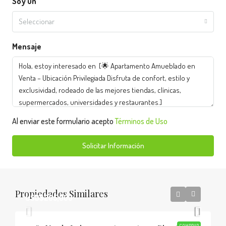
Soy un
Seleccionar
Mensaje
Al enviar este formulario acepto
Términos de Uso
Solicitar Información
Propiedades Similares
USD$205,000