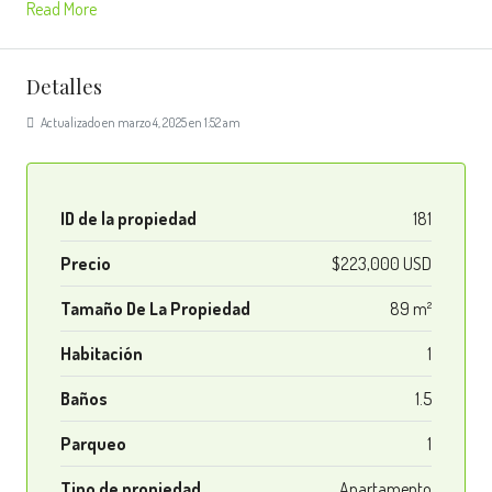
Read More
Detalles
Actualizado en marzo 4, 2025 en 1:52 am
ID de la propiedad
181
Precio
$223,000 USD
Tamaño De La Propiedad
89 m²
Habitación
1
Baños
1.5
Parqueo
1
Tipo de propiedad
Apartamento