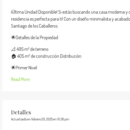
¡Última Unidad Disponible! Si estás buscando una casa moderna y cé
residencia es perfecta para ti! Con un diseño minimalista y acabado
Santiago de los Caballeros.
🌟Detalles de la Propiedad:
📐 495 m² de terreno
🏠 405 m² de construcción Distribución:
🌟Primer Nivel:
Read More
Detalles
Actualizado en febrero 20, 2025 en 10:36 pm