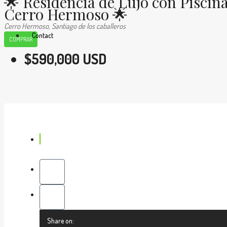
🌟 Residencia de Lujo con Piscin
Cerro Hermoso 🌟
Cerro Hermoso, Santiago de los caballeros
Contact
COMPRAR
$590,000 USD
Share on: