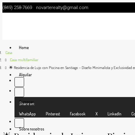
(849) 258-7669
novarterealty@gmail.com
Home
Casa
Casa multifamiliar
🌟 Residencia de Lujo con Piscina en Santiago – Diseño Minimalista y Exclusividad
Alquilar
Comprar
Share on:
WhatsApp
Pinterest
Facebook
X
LinkedIn
Co
Sobre nosotros