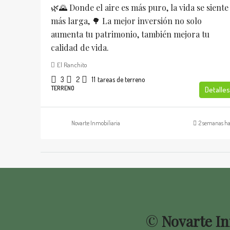
🌿🌄 Donde el aire es más puro, la vida se siente
más larga, 🌳 La mejor inversión no solo
aumenta tu patrimonio, también mejora tu
calidad de vida.
El Ranchito
3
2
11
tareas de terreno
TERRENO
Detalles
Novarte Inmobiliaria
2 semanas h
©
Novarte In