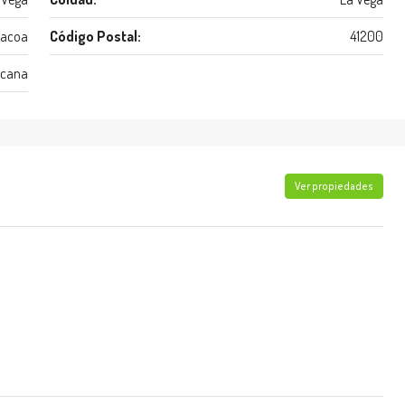
acoa
Código Postal:
41200
icana
Ver propiedades