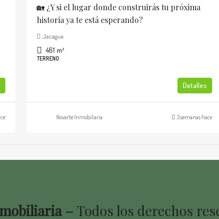
🏡 ¿Y si el lugar donde construirás tu próxima
historia ya te está esperando?
Jacagua
461
m²
TERRENO
Detalles
ace
Novarte Inmobiliaria
3 semanas hace
mobiliaria –
Todos los derechos re