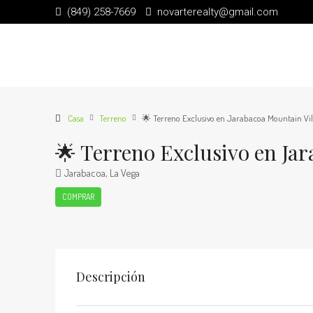
(849) 258-7669
novarterealty@gmail.com
Casa
Terreno
🌟 Terreno Exclusivo en Jarabacoa Mountain Vil
🌟 Terreno Exclusivo en Ja
Jarabacoa, La Vega
COMPRAR
Descripción