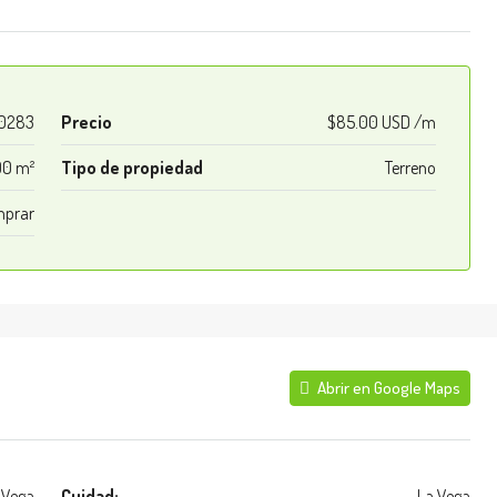
t0283
Precio
$85.00 USD /m
00 m²
Tipo de propiedad
Terreno
prar
Abrir en Google Maps
 Vega
Cuidad:
La Vega