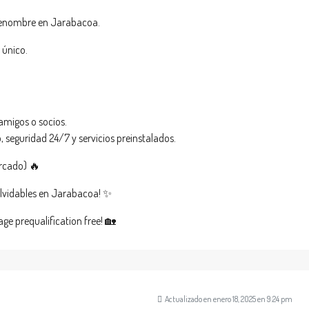
 renombre en Jarabacoa.
 único.
amigos o socios.
o, seguridad 24/7 y servicios preinstalados.
ercado) 🔥
nolvidables en Jarabacoa! ✨
age prequalification free! 🏡
Actualizado en enero 18, 2025 en 9:24 pm