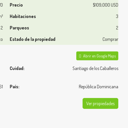
70
Precio
$109,000 USD
m²
Habitaciones
3
2
Parqueos
2
to
Estado de la propiedad
Comprar
Abrir en Google Maps
Cuidad:
Santiago de los Caballeros
61
País:
República Dominicana
Ver propiedades