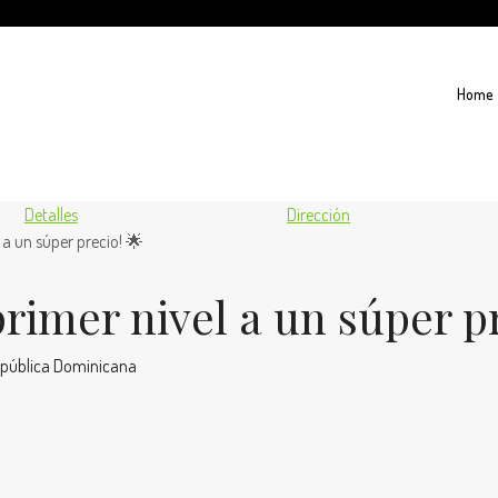
Home
Detalles
Dirección
a un súper precio! 🌟
imer nivel a un súper pr
 República Dominicana