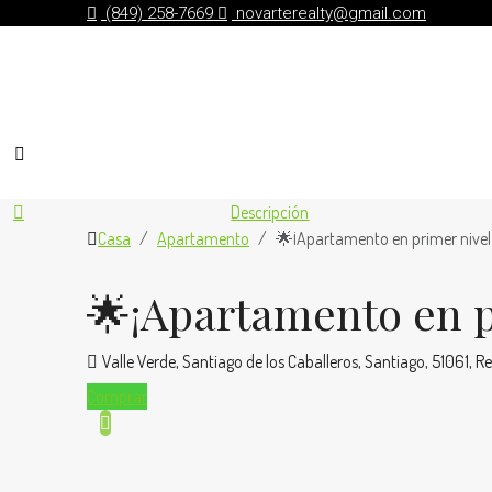
(849) 258-7669
novarterealty@gmail.com
Descripción
Casa
Apartamento
🌟¡Apartamento en primer nivel 
🌟¡Apartamento en pr
Valle Verde, Santiago de los Caballeros, Santiago, 51061,
Comprar