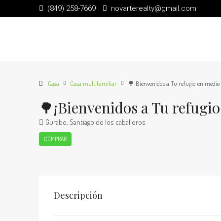
(849) 258-7669
novarterealty@gmail.com
Casa
Casa multifamiliar
🌳¡Bienvenidos a Tu refugio en medio 
🌳¡Bienvenidos a Tu refugio
Gurabo, Santiago de los caballeros
COMPRAR
Descripción