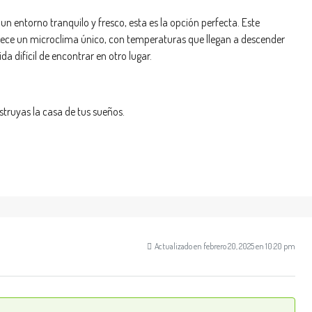
 un entorno tranquilo y fresco, esta es la opción perfecta. Este
frece un microclima único, con temperaturas que llegan a descender
a difícil de encontrar en otro lugar.
ruyas la casa de tus sueños.
Actualizado en febrero 20, 2025 en 10:20 pm