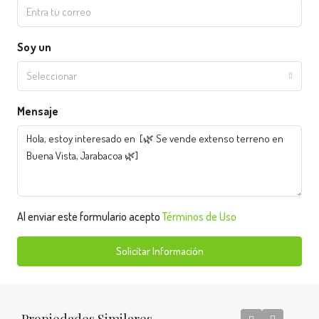
Soy un
Seleccionar
Mensaje
Al enviar este formulario acepto
Términos de Uso
Solicitar Información
Propiedades Similares