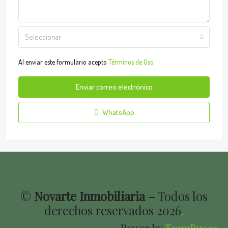
Seleccionar
Al enviar este formulario acepto
Términos de Uso
Enviar correo electrónico
WhatsApp
©
Novarte Inmobiliaria –
Todos los
derechos reservados
2026
.
Power by
TeamBucas