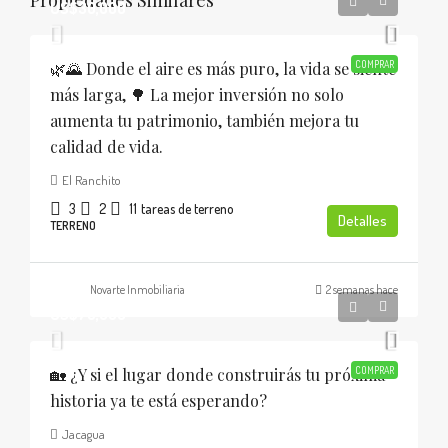
US$30,000
🌿🌄 Donde el aire es más puro, la vida se siente
COMPRAR
más larga, 🌳 La mejor inversión no solo
aumenta tu patrimonio, también mejora tu
calidad de vida.
El Ranchito
3
2
11
tareas de terreno
Detalles
TERRENO
Novarte Inmobiliaria
2 semanas hace
US$75,000
🏡 ¿Y si el lugar donde construirás tu próxima
COMPRAR
historia ya te está esperando?
Jacagua