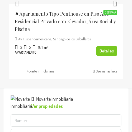
🌟Apartamento Tipo Penthouse en Piso Alto
COMPRAR
Residencial Privado con Elevador, Área Social y
Piscina
Av. Hispanoamericana, Santiago de los Caballeros
3
2
161
m²
Detalles
APARTAMENTO
Novarte Inmobiliaria
3 semanas hace
Novarte Inmobiliaria
Ver propiedades