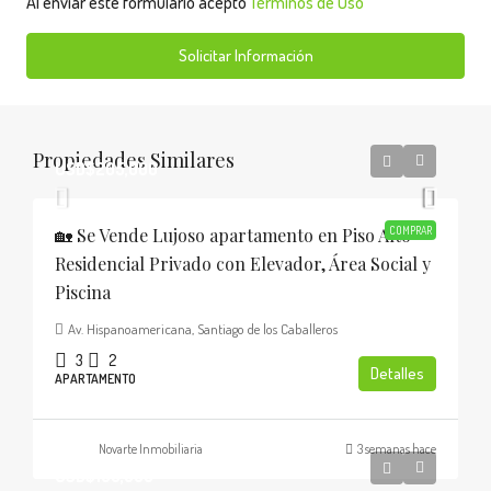
Al enviar este formulario acepto
Términos de Uso
Solicitar Información
Propiedades Similares
USD$205,000
🏡 Se Vende Lujoso apartamento en Piso Alto
COMPRAR
Residencial Privado con Elevador, Área Social y
Piscina
Av. Hispanoamericana, Santiago de los Caballeros
3
2
Detalles
APARTAMENTO
Novarte Inmobiliaria
3 semanas hace
USD$185,000