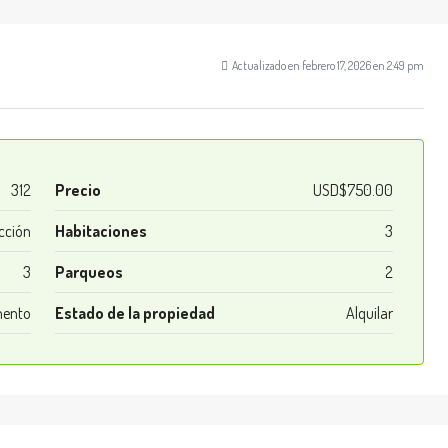
Actualizado en febrero 17, 2026 en 2:49 pm
312
Precio
USD$750.00
cción
Habitaciones
3
3
Parqueos
2
ento
Estado de la propiedad
Alquilar