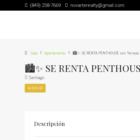
(849) 258-7669
novarterealty@gmail.com
Casa
Apartamento
🏙️✨ SE RENTA PENTHOUSE con Terraza Pr
🏙️✨ SE RENTA PENTHOUSE 
Santiago
ALQUILAR
Descripción