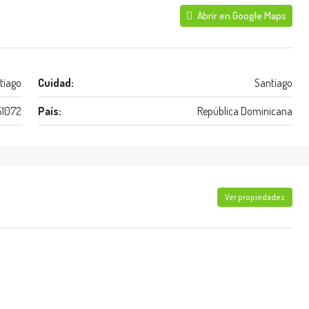
Abrir en Google Maps
tiago
Cuidad:
Santiago
51072
País:
República Dominicana
Ver propiedades