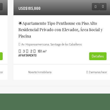
USD$185,000
🌟Apartamento Tipo Penthouse en Piso Alto
Residencial Privado con Elevador, Área Social y
Piscina
Av. Hispanoamericana, Santiago de los Caballeros
3
2
161
m²
APARTAMENTO
Detalles
ace
Novarte Inmobiliaria
2 semanas hace