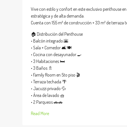
Vive con estilo y confort en este exclusivo penthouse 
estratégica y de alta demanda.
Cuenta con 155 m² de construcción + 33 m² de terraza t
🏠 Distribución del Penthouse
• Balcón integrado 🌇
• Sala + Comedor 🛋️🍽️
• Cocina con desayunador 🍳
• 3 Habitaciones 🛏️
• 3 Baños 🚿
• Family Room en 5to piso 🎬
• Terraza techada 🌴
• Jacuzzi privado 💦
• Área de lavado 🧺
• 2 Parqueos 🚗🚗
Read More