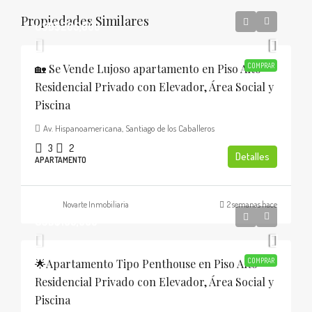
Propiedades Similares
USD$205,000
🏡 Se Vende Lujoso apartamento en Piso Alto
COMPRAR
Residencial Privado con Elevador, Área Social y
Piscina
Av. Hispanoamericana, Santiago de los Caballeros
3
2
Detalles
APARTAMENTO
Novarte Inmobiliaria
2 semanas hace
USD$185,000
🌟Apartamento Tipo Penthouse en Piso Alto
COMPRAR
Residencial Privado con Elevador, Área Social y
Piscina