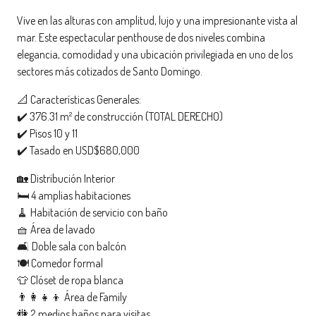
Vive en las alturas con amplitud, lujo y una impresionante vista al
mar. Este espectacular penthouse de dos niveles combina
elegancia, comodidad y una ubicación privilegiada en uno de los
sectores más cotizados de Santo Domingo.
📐 Características Generales:
✔️ 376.31 m² de construcción (TOTAL DERECHO)
✔️ Pisos 10 y 11
✔️ Tasado en USD$680,000
🏡 Distribución Interior
🛏️ 4 amplias habitaciones
🧹 Habitación de servicio con baño
🧺 Área de lavado
🛋️ Doble sala con balcón
🍽️ Comedor formal
👕 Clóset de ropa blanca
👨‍👩‍👧‍👦 Área de Family
🚻 2 medios baños para visitas