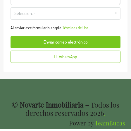
Seleccionar
Al enviar este formulario acepto
Términos de Uso
Enviar correo electrónico
WhatsApp
©
Novarte Inmobiliaria –
Todos los
derechos reservados
2026
.
Power by
TeamBucas