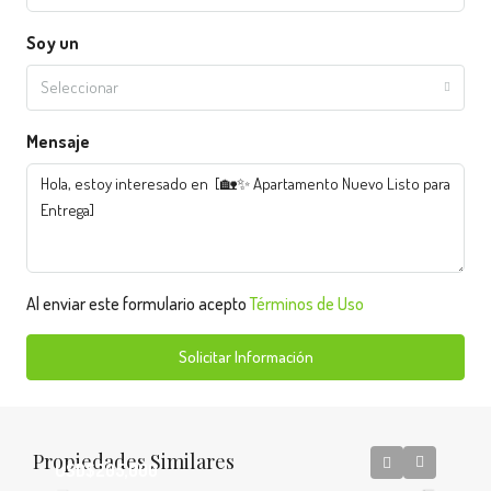
Soy un
Seleccionar
Mensaje
Al enviar este formulario acepto
Términos de Uso
Solicitar Información
Propiedades Similares
USD$205,000