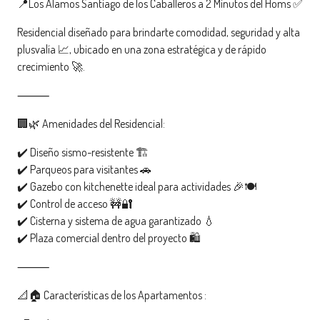
📍Los Álamos Santiago de los Caballeros a 2 Minutos del Homs ✅
Residencial diseñado para brindarte comodidad, seguridad y alta
plusvalía 📈, ubicado en una zona estratégica y de rápido
crecimiento 🚀.
⸻
🏢🌿 Amenidades del Residencial:
✔️ Diseño sismo-resistente 🏗️
✔️ Parqueos para visitantes 🚗
✔️ Gazebo con kitchenette ideal para actividades 🎉🍽️
✔️ Control de acceso 🚧🔐
✔️ Cisterna y sistema de agua garantizado 💧
✔️ Plaza comercial dentro del proyecto 🛍️
⸻
📐🏠 Características de los Apartamentos :