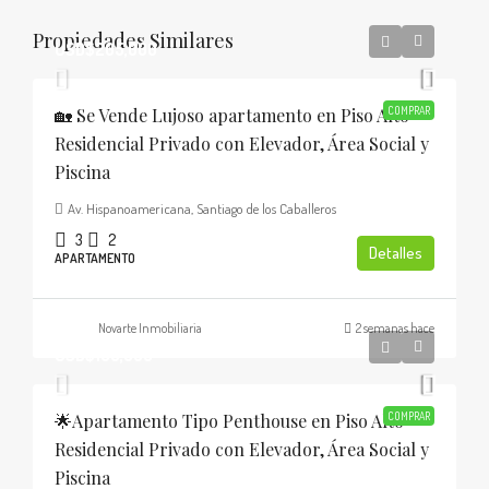
Propiedades Similares
USD$205,000
🏡 Se Vende Lujoso apartamento en Piso Alto
COMPRAR
Residencial Privado con Elevador, Área Social y
Piscina
Av. Hispanoamericana, Santiago de los Caballeros
3
2
Detalles
APARTAMENTO
Novarte Inmobiliaria
2 semanas hace
USD$185,000
🌟Apartamento Tipo Penthouse en Piso Alto
COMPRAR
Residencial Privado con Elevador, Área Social y
Piscina