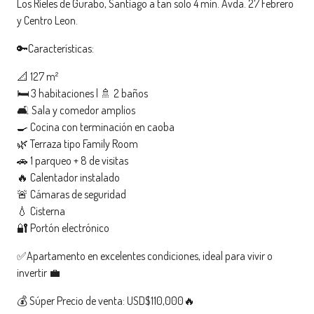
Los Rieles de Gurabo, Santiago a tan solo 4 min. Avda. 27 Febrero
y Centro Leon.
🔑Características:
📐 127 m²
🛏️ 3 habitaciones | 🚿 2 baños
🛋️ Sala y comedor amplios
🍳 Cocina con terminación en caoba
🌿 Terraza tipo Family Room
🚗 1 parqueo + 8 de visitas
🔥 Calentador instalado
🚨 Cámaras de seguridad
💧 Cisterna
🔐 Portón electrónico
✅Apartamento en excelentes condiciones, ideal para vivir o
invertir 💼
💰 Súper Precio de venta: USD$110,000🔥