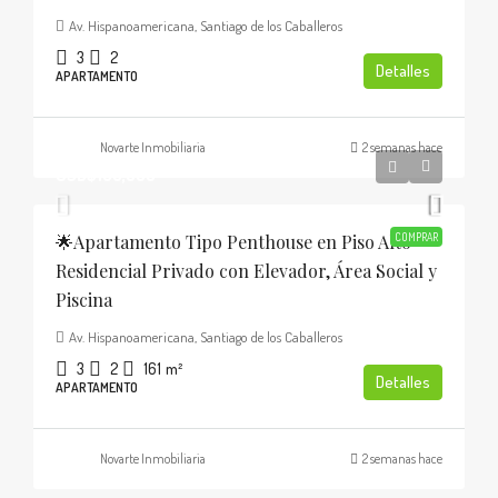
Av. Hispanoamericana, Santiago de los Caballeros
3
2
Detalles
APARTAMENTO
Novarte Inmobiliaria
2 semanas hace
USD$185,000
🌟Apartamento Tipo Penthouse en Piso Alto
COMPRAR
Residencial Privado con Elevador, Área Social y
Piscina
Av. Hispanoamericana, Santiago de los Caballeros
3
2
161
m²
Detalles
APARTAMENTO
Novarte Inmobiliaria
2 semanas hace