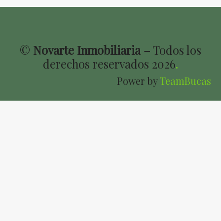
©
Novarte Inmobiliaria –
Todos los
derechos reservados
2026
.
Power by
TeamBucas