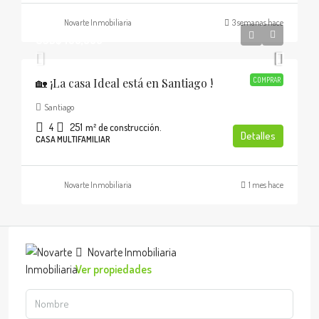
Novarte Inmobiliaria
3 semanas hace
USD$436,000
🏡 ¡La casa Ideal está en Santiago !
COMPRAR
Santiago
4
251
m² de construcción.
Detalles
CASA MULTIFAMILIAR
Novarte Inmobiliaria
1 mes hace
Novarte Inmobiliaria
Ver propiedades