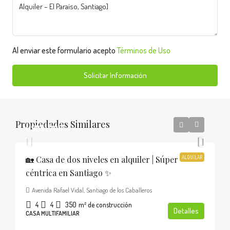
Al enviar este formulario acepto
Términos de Uso
Solicitar Información
Propiedades Similares
USD$1,200
🏡 Casa de dos niveles en alquiler | Súper
ALQUILAR
céntrica en Santiago ✨
Avenida Rafael Vidal, Santiago de los Caballeros
4
4
350
m² de construcción
Detalles
CASA MULTIFAMILIAR