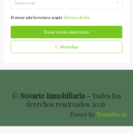
Seleccionar
Al enviar este formulario acepto
Términos de Uso
Enviar correo electrónico
WhatsApp
©
Novarte Inmobiliaria –
Todos los
derechos reservados
2026
.
Power by
TeamBucas