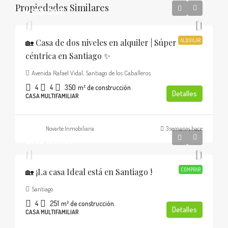
Propiedades Similares
USD$1,200
🏡 Casa de dos niveles en alquiler | Súper
ALQUILAR
céntrica en Santiago ✨
Avenida Rafael Vidal, Santiago de los Caballeros
4
4
350
m² de construcción
Detalles
CASA MULTIFAMILIAR
Novarte Inmobiliaria
3 semanas hace
USD$436,000
🏡 ¡La casa Ideal está en Santiago !
COMPRAR
Santiago
4
251
m² de construcción.
Detalles
CASA MULTIFAMILIAR