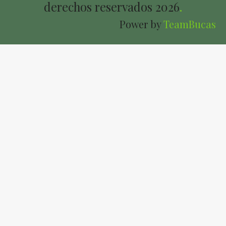
derechos reservados
2026
.
Power by
TeamBucas