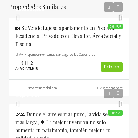
Propiedades Similares
USD$205,000
🏡 Se Vende Lujoso apartamento en Piso Alto
COMPRAR
Residencial Privado con Elevador, Área Social y
Piscina
Av. Hispanoamericana, Santiago de los Caballeros
3
2
Detalles
APARTAMENTO
Novarte Inmobiliaria
2 semanas hace
US$30,000
🌿🌄 Donde el aire es más puro, la vida se siente
COMPRAR
más larga, 🌳 La mejor inversión no solo
aumenta tu patrimonio, también mejora tu