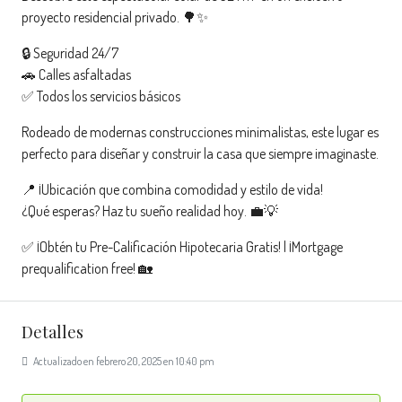
proyecto residencial privado. 🌳✨
🔒 Seguridad 24/7
🚗 Calles asfaltadas
✅ Todos los servicios básicos
Rodeado de modernas construcciones minimalistas, este lugar es
perfecto para diseñar y construir la casa que siempre imaginaste.
📍 ¡Ubicación que combina comodidad y estilo de vida!
¿Qué esperas? Haz tu sueño realidad hoy. 💼💡
✅ ¡Obtén tu Pre-Calificación Hipotecaria Gratis! | ¡Mortgage
prequalification free! 🏡
Detalles
Actualizado en febrero 20, 2025 en 10:40 pm