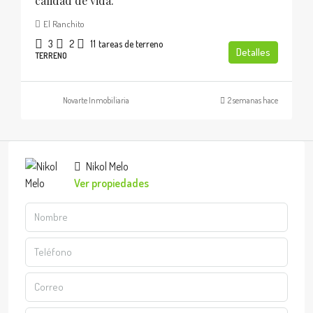
calidad de vida.
El Ranchito
3
2
11
tareas de terreno
Detalles
TERRENO
Novarte Inmobiliaria
2 semanas hace
Nikol Melo
Ver propiedades