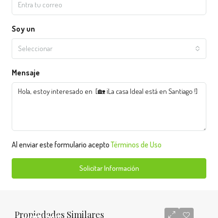
Soy un
Seleccionar
Mensaje
Al enviar este formulario acepto
Términos de Uso
Solicitar Información
Propiedades Similares