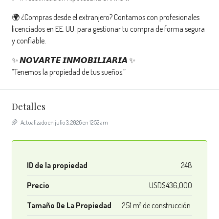
🌍 ¿Compras desde el extranjero? Contamos con profesionales
licenciados en EE. UU. para gestionar tu compra de forma segura
y confiable.
✨ 𝙉𝙊𝙑𝘼𝙍𝙏𝙀 𝙄𝙉𝙈𝙊𝘽𝙄𝙇𝙄𝘼𝙍𝙄𝘼 ✨
“Tenemos la propiedad de tus sueños.”
Detalles
Actualizado en julio 3, 2026 en 12:52 am
ID de la propiedad
248
Precio
USD$436,000
Tamaño De La Propiedad
251 m² de construcción.