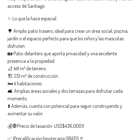
acceso de Santiago.
✨ Lo que la hace especial:
🌳 Amplio patio trasero, ideal para crear un área social, piscina,
jardín o el espacio perfecto para que los niños y las mascotas
disfruten.
🏡 Patio delantero que aporta privacidad y una excelente
presencia a la propiedad.
📐 441 m² de terreno.
🏗️ 251 m² de construcción.
🛏️ 4 habitaciones.
🛋️ Amplias áreas sociales y dos terrazas para disfrutar cada
momento.
⬆️ Además, cuenta con potencial para seguir construyendo y
aumentar su valor.
💰🛑Precio de tasación: USD$436,000‼️
✅ ¡Precalificación hipotecaria GRATIS ‼️