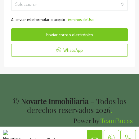
Seleccionar
Al enviar este formulario acepto
Términos de Uso
Enviar correo electrónico
WhatsApp
©
Novarte Inmobiliaria –
Todos los
derechos reservados
2026
.
Power by
TeamBucas