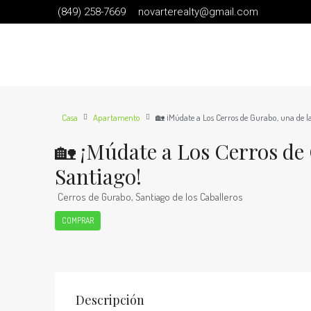
(849) 258-7669
novarterealty@gmail.com
Casa
Apartamento
🏡 ¡Múdate a Los Cerros de Gurabo, una de la
🏡 ¡Múdate a Los Cerros de 
Santiago!
Cerros de Gurabo, Santiago de los Caballeros
COMPRAR
Descripción