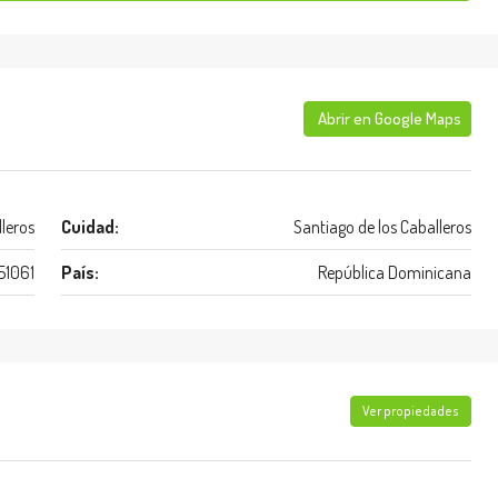
Abrir en Google Maps
leros
Cuidad:
Santiago de los Caballeros
51061
País:
República Dominicana
Ver propiedades