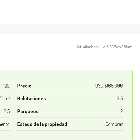
Actualizado en julio 16, 2025 en 3:58 am
122
Precio
USD $165,000
70 m²
Habitaciones
3.5
2.5
Parqueos
2
ento
Estado de la propiedad
Comprar