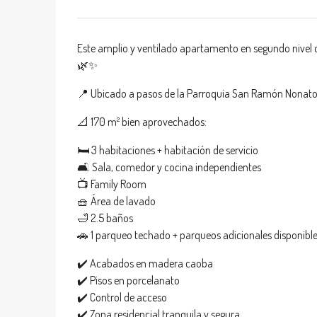
Este amplio y ventilado apartamento en segundo nivel c
🌿✨
📍 Ubicado a pasos de la Parroquia San Ramón Nonato, 
📐 170 m² bien aprovechados:
🛏️ 3 habitaciones + habitación de servicio
🛋️ Sala, comedor y cocina independientes
📺 Family Room
🧺 Área de lavado
🛁 2.5 baños
🚗 1 parqueo techado + parqueos adicionales disponible
✔️ Acabados en madera caoba
✔️ Pisos en porcelanato
✔️ Control de acceso
✔️ Zona residencial tranquila y segura