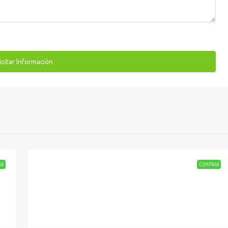
icitar Información
AR
COMPRAR