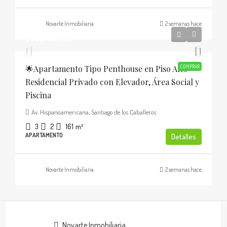
Novarte Inmobiliaria
2 semanas hace
USD$185,000
🌟Apartamento Tipo Penthouse en Piso Alto
COMPRAR
Residencial Privado con Elevador, Área Social y
Piscina
Av. Hispanoamericana, Santiago de los Caballeros
3
2
161
m²
APARTAMENTO
Detalles
Novarte Inmobiliaria
2 semanas hace
Novarte Inmobiliaria