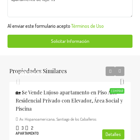
Al enviar este formulario acepto
Términos de Uso
Solicitar Información
Propiedades Similares
USD$205,000
🏡 Se Vende Lujoso apartamento en Piso Alto
COMPRAR
Residencial Privado con Elevador, Área Social y
Piscina
Av. Hispanoamericana, Santiago de los Caballeros
3
2
APARTAMENTO
Detalles