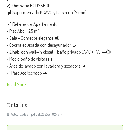
💪 Gimnasio BODYSHOP
🛒 Supermercado BRAVO y La Sirena (7 min)
📐 Detalles del Apartamento:
• Piso Alto | 125 m²
• Sala – Comedor elegante 🛋️
• Cocina equipada con desayunador 🍳
• 2 hab. con walk-in closet + baño privado (A/C + TV) 🛏️📺
• Medio baño de visitas 🚻
• Área de lavado con lavadora y secadora 🧺
• 1 Parqueo techado 🚗
Read More
Detalles
Actualizado en julio 31, 2025 en 8:27 pm