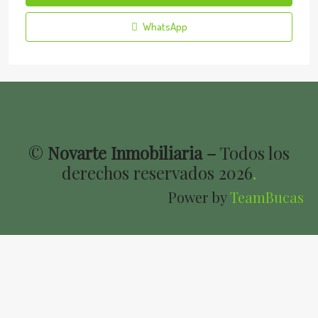
WhatsApp
©
Novarte Inmobiliaria –
Todos los
derechos reservados
2026
.
Power by
TeamBucas