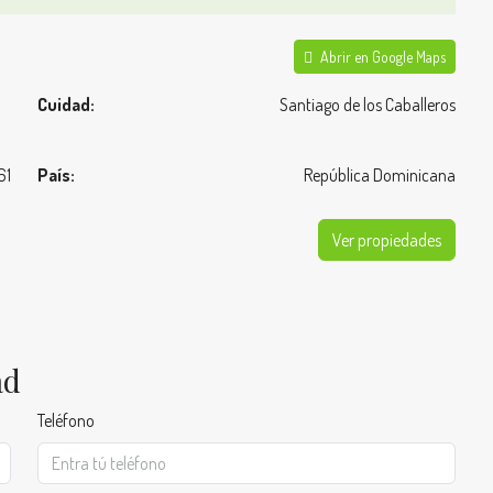
Abrir en Google Maps
Cuidad:
Santiago de los Caballeros
61
País:
República Dominicana
Ver propiedades
ad
Teléfono