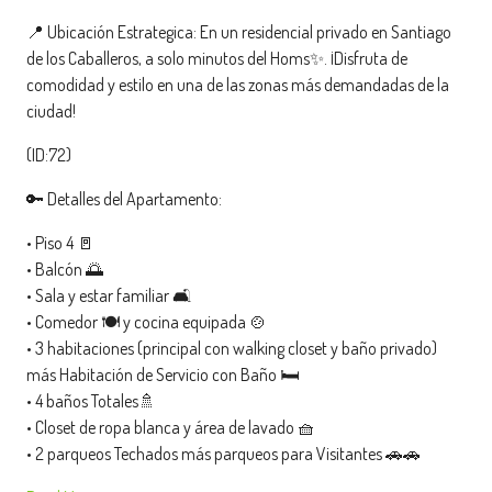
📍 Ubicación Estrategica: En un residencial privado en Santiago
de los Caballeros, a solo minutos del Homs✨. ¡Disfruta de
comodidad y estilo en una de las zonas más demandadas de la
ciudad!
(ID:72)
🔑 Detalles del Apartamento:
• Piso 4 🚪
• Balcón 🌅
• Sala y estar familiar 🛋️
• Comedor 🍽️ y cocina equipada 🍲
• 3 habitaciones (principal con walking closet y baño privado)
más Habitación de Servicio con Baño 🛏️
• 4 baños Totales🚿
• Closet de ropa blanca y área de lavado 🧺
• 2 parqueos Techados más parqueos para Visitantes 🚗🚗