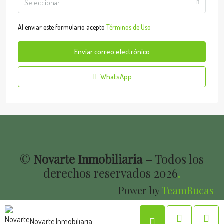
Seleccionar
Al enviar este formulario acepto
Términos de Uso
Enviar correo electrónico
WhatsApp
©
Novarte Inmobiliaria –
Todos los
derechos reservados
2026
.
Power by
TeamBucas
Novarte Inmobiliaria