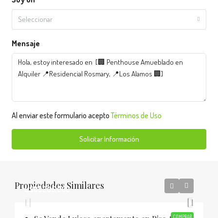
Seleccionar
Mensaje
Al enviar este formulario acepto
Términos de Uso
Solicitar Información
Propiedades Similares
USD$205,000
COMPRAR