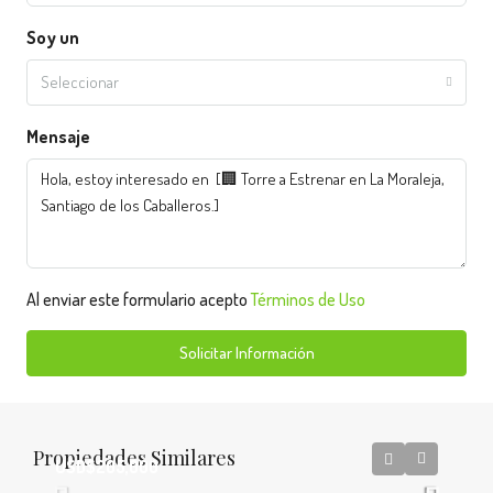
Soy un
Seleccionar
Mensaje
Al enviar este formulario acepto
Términos de Uso
Solicitar Información
Propiedades Similares
USD$205,000