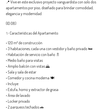
📍 Vive en este exclusivo proyecto vanguardista con solo dos
apartamentos por piso, diseñado para brindar comodidad,
elegancia y modernidad.
(ID:08)
✨ Características del Apartamento:
• 120 m² de construcción
• 3 habitaciones, cada una con vestidor y baño privado 🛏️
• Habitación de servicio con baño 🚿
• Medio baño para visitas
• Amplio balcón con vistas 🌄
• Sala y sala de estar
• Comedor y cocina moderna 🍽️
• Incluye:
• Estufa, horno y extractor de grasa
• Área de lavado
• Locker privado
• 2 parqueos techados 🚗