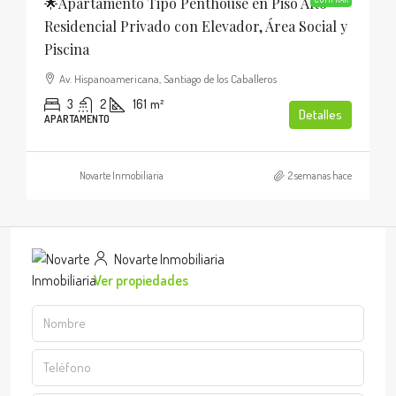
🌟Apartamento Tipo Penthouse en Piso Alto
Residencial Privado con Elevador, Área Social y
Piscina
Av. Hispanoamericana, Santiago de los Caballeros
3
2
161
m²
Detalles
APARTAMENTO
Novarte Inmobiliaria
2 semanas hace
Novarte Inmobiliaria
Ver propiedades