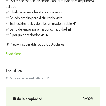
✅ 180 m² de espacio diseñado con terminaciones de primera
calidad
✅ 3 habitaciones + habitación de servicio
✅ Balcón amplio para disfrutar la vista
✅ Techos Sherlock y detalles en madera roble 🍂
✅ Baño de visitas para mayor comodidad 🛁
✅ 2 parqueos techados 🚗🚗
💰 Precio insuperable: $330,000 dólares
Read More
Detalles
Actualizado en enero 15, 2025 en 5:34 pm
ID de la propiedad
Prt028