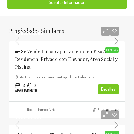
Solicitar Información
Propiedades Similares
USD$205,000
🏡 Se Vende Lujoso apartamento en Piso Alto
COMPRAR
Residencial Privado con Elevador, Área Social y
Piscina
Av. Hispanoamericana, Santiago de los Caballeros
3
2
Detalles
APARTAMENTO
Novarte Inmobiliaria
2 semanas hace
USD$185,000
COMPRAR