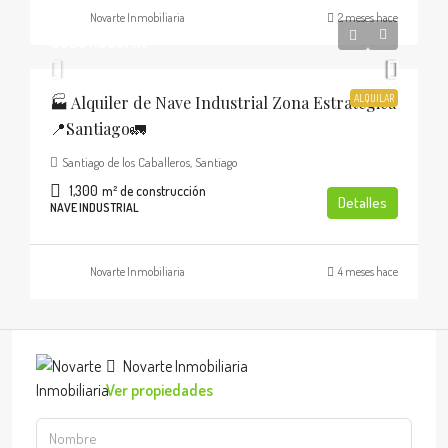
Novarte Inmobiliaria
2 meses hace
USD$7,800/m
🏭 Alquiler de Nave Industrial Zona Estratégica
ALQUILAR
📍Santiago🚛
Santiago de los Caballeros, Santiago
1,300
m² de construcción
Detalles
NAVE INDUSTRIAL
Novarte Inmobiliaria
4 meses hace
Novarte Inmobiliaria
Ver propiedades