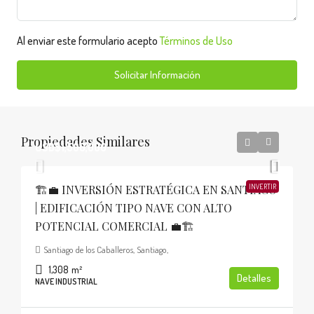
Al enviar este formulario acepto
Términos de Uso
Solicitar Información
Propiedades Similares
USD$1,500,000
🏗️💼 INVERSIÓN ESTRATÉGICA EN SANTIAGO
INVERTIR
| EDIFICACIÓN TIPO NAVE CON ALTO
POTENCIAL COMERCIAL 💼🏗️
Santiago de los Caballeros, Santiago,
1,308
m²
Detalles
NAVE INDUSTRIAL