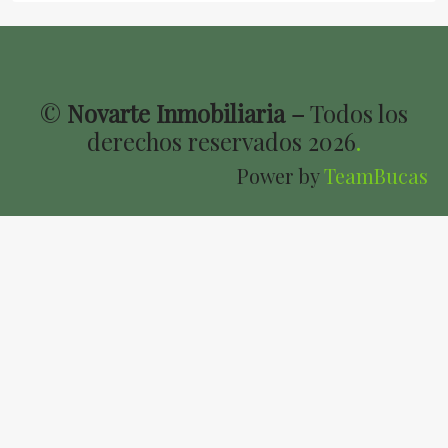
©
Novarte Inmobiliaria –
Todos los
derechos reservados
2026
.
Power by
TeamBucas