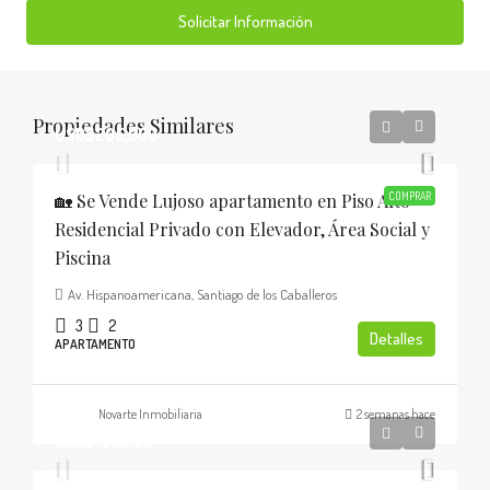
Solicitar Información
Propiedades Similares
USD$205,000
🏡 Se Vende Lujoso apartamento en Piso Alto
COMPRAR
Residencial Privado con Elevador, Área Social y
Piscina
Av. Hispanoamericana, Santiago de los Caballeros
3
2
Detalles
APARTAMENTO
Novarte Inmobiliaria
2 semanas hace
USD$185,000