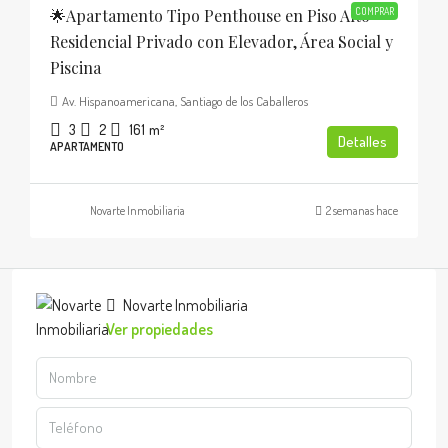
🌟Apartamento Tipo Penthouse en Piso Alto
COMPRAR
Residencial Privado con Elevador, Área Social y
Piscina
Av. Hispanoamericana, Santiago de los Caballeros
3
2
161
m²
Detalles
APARTAMENTO
Novarte Inmobiliaria
2 semanas hace
Novarte Inmobiliaria
Ver propiedades