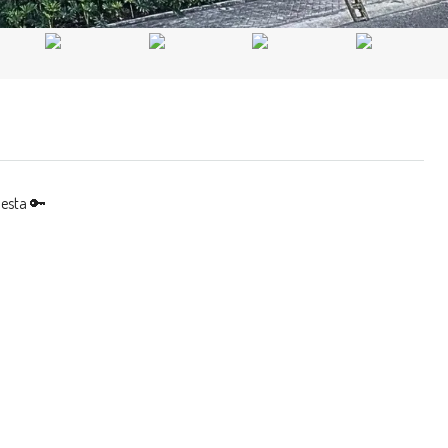
uesta 🔑