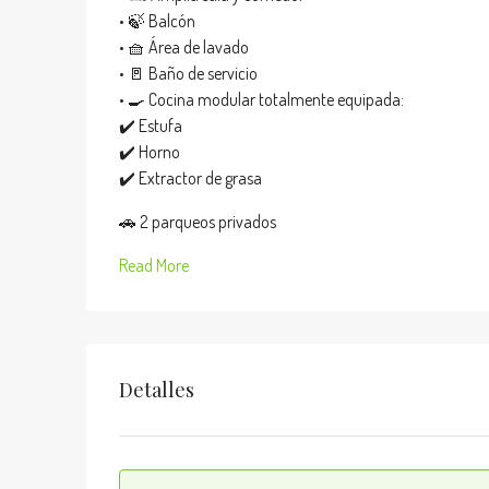
• 🍃 Balcón
• 🧺 Área de lavado
• 🚪 Baño de servicio
• 🍳 Cocina modular totalmente equipada:
✔️ Estufa
✔️ Horno
✔️ Extractor de grasa
🚗 2 parqueos privados
Read More
Detalles