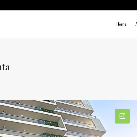
Home
nta