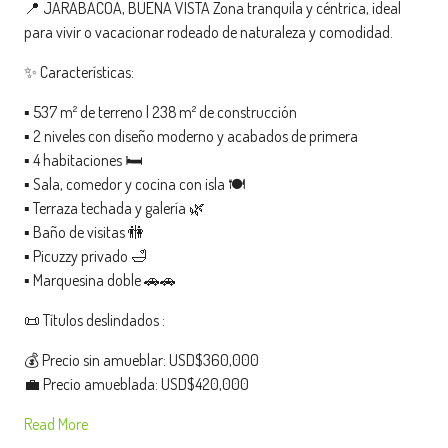
📍 JARABACOA, BUENA VISTA Zona tranquila y céntrica, ideal
para vivir o vacacionar rodeado de naturaleza y comodidad.
✨ Características:
▪️ 537 m² de terreno | 238 m² de construcción
▪️ 2 niveles con diseño moderno y acabados de primera
▪️ 4 habitaciones 🛏️
▪️ Sala, comedor y cocina con isla 🍽️
▪️ Terraza techada y galería 🌿
▪️ Baño de visitas 🚻
▪️ Picuzzy privado 🛁
▪️ Marquesina doble 🚗🚗
📜 Títulos deslindados :
💰 Precio sin amueblar: USD$360,000
💼 Precio amueblada: USD$420,000
Read More