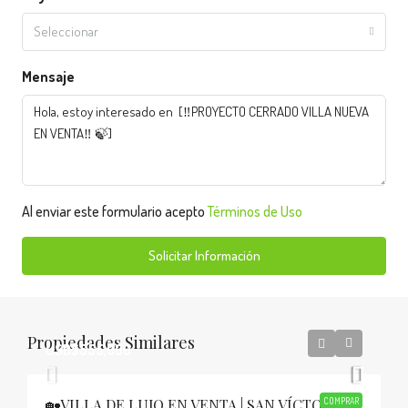
Seleccionar
Mensaje
Al enviar este formulario acepto
Términos de Uso
Solicitar Información
Propiedades Similares
USD$555,000
🏡VILLA DE LUJO EN VENTA | SAN VÍCTOR,
COMPRAR