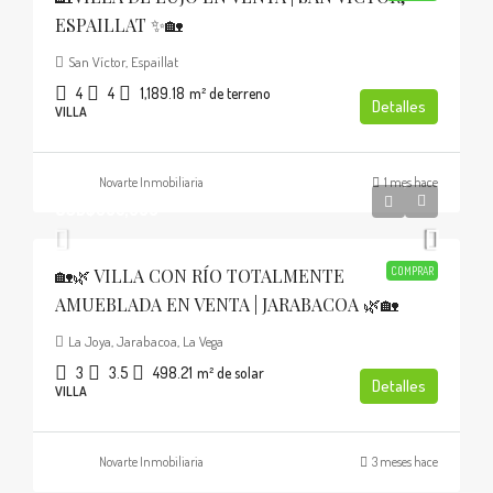
ESPAILLAT ✨🏡
San Víctor, Espaillat
4
4
1,189.18
m² de terreno
Detalles
VILLA
Novarte Inmobiliaria
1 mes hace
USD$395,000
🏡🌿 VILLA CON RÍO TOTALMENTE
COMPRAR
AMUEBLADA EN VENTA | JARABACOA 🌿🏡
La Joya, Jarabacoa, La Vega
3
3.5
498.21
m² de solar
Detalles
VILLA
Novarte Inmobiliaria
3 meses hace