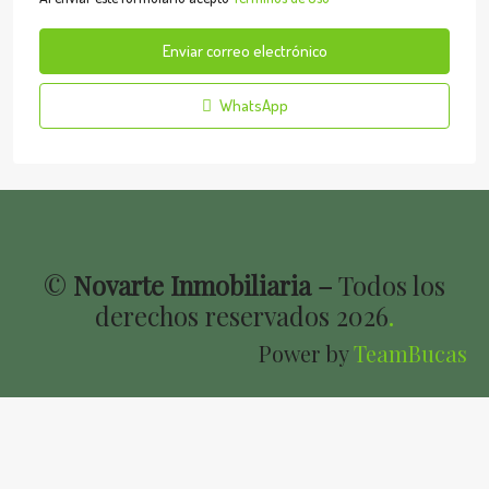
Enviar correo electrónico
WhatsApp
©
Novarte Inmobiliaria –
Todos los
derechos reservados
2026
.
Power by
TeamBucas