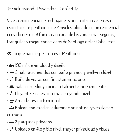
✨ Exclusividad • Privacidad • Confort ✨
Vive la experiencia de un hogar elevado a otro nivel en este
espectacular penthouse de 2 niveles, ubicado en un residencial
cerrado de solo 8 familias, en una de las zonas más seguras,
tranquilas y mejor conectadas de Santiago de los Caballeros.
🌟 Lo que hace especial a este Penthouse:
• 🏡 190 m² de amplitud y diseño
• 🛏️ 3 habitaciones, dos con baño privado y walk-in clóset
• 🛁 Baño de visitas con finas terminaciones
• 🛋️ Sala, comedor y cocina totalmente independientes
• 🔝 Elegante escalera interna al segundo nivel
• 🧺 Área de lavado funcional
• 🌅 Balcón con excelente iluminación natural y ventilación
cruzada
• 🚗 2 parqueos privados
• 📍 Ubicado en 4to y 5to nivel, mayor privacidad y vistas