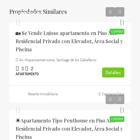
Propiedades Similares
USD$205,000
🏡 Se Vende Lujoso apartamento en Piso Alto
COMPRAR
Residencial Privado con Elevador, Área Social y
Piscina
Av. Hispanoamericana, Santiago de los Caballeros
3
2
Detalles
APARTAMENTO
Novarte Inmobiliaria
2 semanas hace
USD$185,000
🌟Apartamento Tipo Penthouse en Piso Alto
COMPRAR
Residencial Privado con Elevador, Área Social y
Piscina