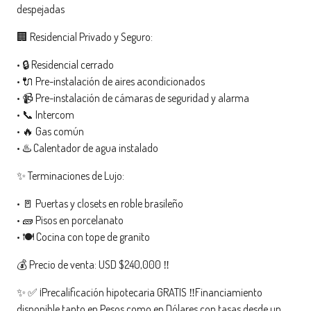
despejadas
🏢 Residencial Privado y Seguro:
• 🔒 Residencial cerrado
• 🔌 Pre-instalación de aires acondicionados
• 📹 Pre-instalación de cámaras de seguridad y alarma
• 📞 Intercom
• 🔥 Gas común
• ♨️ Calentador de agua instalado
✨ Terminaciones de Lujo:
• 🚪 Puertas y closets en roble brasileño
• 🧱 Pisos en porcelanato
• 🍽️ Cocina con tope de granito
💰 Precio de venta: USD $240,000 ‼️
✨ ✅ ¡Precalificación hipotecaria GRATIS ‼️Financiamiento
disponible tanto en Pesos como en Dólares con tasas desde un