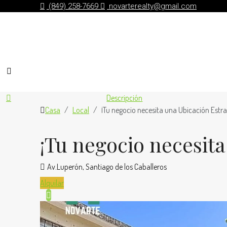
(849) 258-7669
novarterealty@gmail.com
Descripción
Casa
Local
¡Tu negocio necesita una Ubicación Estra
¡Tu negocio necesita
Av.Luperón, Santiago de los Caballeros
Alquilar