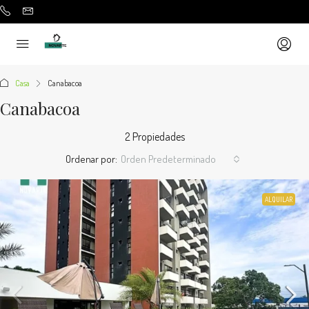
Casa
Canabacoa
Canabacoa
2 Propiedades
Ordenar por:
Orden Predeterminado
ALQUILAR